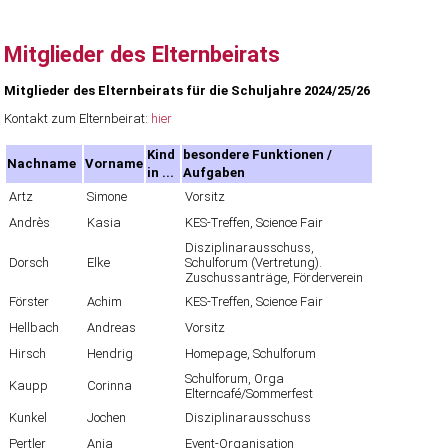
Mitglieder des Elternbeirats
Mitglieder des Elternbeirats für die Schuljahre 2024/25/26
Kontakt zum Elternbeirat:
hier
Kind
besondere Funktionen /
Nachname
Vorname
in ...
Aufgaben
Artz
Simone
Vorsitz
Andrès
Kasia
KES-Treffen, Science Fair
Disziplinarausschuss,
Dorsch
Elke
Schulforum (Vertretung).
Zuschussanträge, Förderverein
Förster
Achim
KES-Treffen, Science Fair
Hellbach
Andreas
Vorsitz
Hirsch
Hendrig
Homepage, Schulforum
Schulforum, Orga
Kaupp
Corinna
Elterncafé/Sommerfest
Kunkel
Jochen
Disziplinarausschuss
Pertler
Anja
Event-Organisation