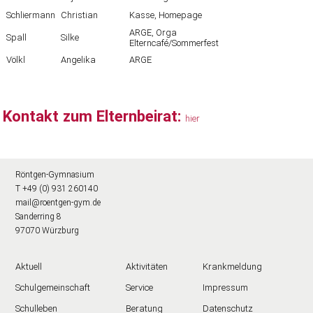
Schliermann
Christian
Kasse, Homepage
ARGE, Orga
Spall
Silke
Elterncafé/Sommerfest
Völkl
Angelika
ARGE
Kontakt zum Elternbeirat:
hier
Röntgen-Gymnasium
T +49 (0) 931 260140
mail@roentgen-gym.de
Sanderring 8
97070 Würzburg
Aktuell
Aktivitäten
Krankmeldung
Schulgemeinschaft
Service
Impressum
Schulleben
Beratung
Datenschutz