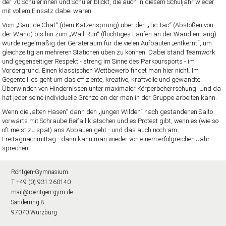
der 70 Schülerinnen und Schüler blickt, die auch in diesem Schuljahr wieder
mit vollem Einsatz dabei waren.
Vom „Saut de Chat“ (dem Katzensprung) über den „Tic Tac“ (Abstoßen von
der Wand) bis hin zum „Wall-Run“ (flüchtiges Laufen an der Wand entlang)
wurde regelmäßig der Geräteraum für die vielen Aufbauten „entkernt“, um
gleichzeitig an mehreren Stationen üben zu können. Dabei stand Teamwork
und gegenseitiger Respekt - streng im Sinne des Parkoursports - im
Vordergrund. Einen klassischen Wettbewerb findet man hier nicht. Im
Gegenteil: es geht um das effiziente, kreative, kraftvolle und gewandte
Überwinden von Hindernissen unter maximaler Körperbeherrschung. Und da
hat jeder seine individuelle Grenze an der man in der Gruppe arbeiten kann.
Wenn die „alten Hasen“ dann den „jungen Wilden“ nach gestandenen Salto
vorwärts mit Schraube Beifall klatschen und es Protest gibt, wenn es (wie so
oft meist zu spät) ans Abbauen geht - und das auch noch am
Freitagnachmittag - dann kann man wieder von einem erfolgreichen Jahr
sprechen.
Röntgen-Gymnasium
T +49 (0) 931 260140
mail@roentgen-gym.de
Sanderring 8
97070 Würzburg