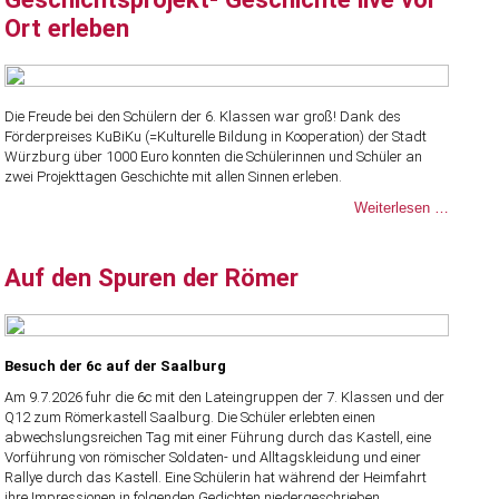
Ort erleben
Die Freude bei den Schülern der 6. Klassen war groß! Dank des
Förderpreises KuBiKu (=Kulturelle Bildung in Kooperation) der Stadt
Würzburg über 1000 Euro konnten die Schülerinnen und Schüler an
zwei Projekttagen Geschichte mit allen Sinnen erleben.
Geschic
Weiterlesen …
Geschic
live
vor
Auf den Spuren der Römer
Ort
erleben
Besuch der 6c auf der Saalburg
Am 9.7.2026 fuhr die 6c mit den Lateingruppen der 7. Klassen und der
Q12 zum Römerkastell Saalburg. Die Schüler erlebten einen
abwechslungsreichen Tag mit einer Führung durch das Kastell, eine
Vorführung von römischer Soldaten- und Alltagskleidung und einer
Rallye durch das Kastell. Eine Schülerin hat während der Heimfahrt
ihre Impressionen in folgenden Gedichten niedergeschrieben.