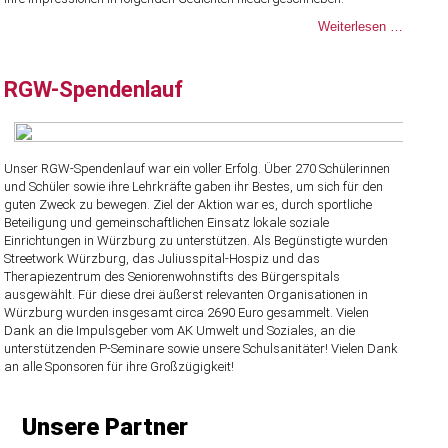
Auf
Weiterlesen …
den
Spuren
der
RGW-Spendenlauf
Römer
Unser RGW-Spendenlauf war ein voller Erfolg. Über 270 Schülerinnen
und Schüler sowie ihre Lehrkräfte gaben ihr Bestes, um sich für den
guten Zweck zu bewegen. Ziel der Aktion war es, durch sportliche
Beteiligung und gemeinschaftlichen Einsatz lokale soziale
Einrichtungen in Würzburg zu unterstützen. Als Begünstigte wurden
Streetwork Würzburg, das Juliusspital-Hospiz und das
Therapiezentrum des Seniorenwohnstifts des Bürgerspitals
ausgewählt. Für diese drei äußerst relevanten Organisationen in
Würzburg wurden insgesamt circa 2690 Euro gesammelt. Vielen
Dank an die Impulsgeber vom AK Umwelt und Soziales, an die
unterstützenden P-Seminare sowie unsere Schulsanitäter! Vielen Dank
an alle Sponsoren für ihre Großzügigkeit!
Unsere Partner