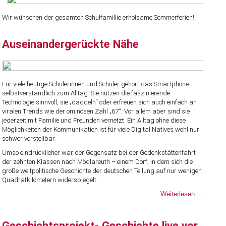
Wir wünschen der gesamten Schulfamillie erholsame Sommerferien!
Auseinandergerückte Nähe
Für viele heutige Schülerinnen und Schüler gehört das Smartphone
selbstverständlich zum Alltag. Sie nutzen die faszinierende
Technologie sinnvoll, sie „daddeln“ oder erfreuen sich auch einfach an
viralen Trends wie der ominösen Zahl „67“. Vor allem aber sind sie
jederzeit mit Familie und Freunden vernetzt. Ein Alltag ohne diese
Möglichkeiten der Kommunikation ist für viele Digital Natives wohl nur
schwer vorstellbar.
Umso eindrücklicher war der Gegensatz bei der Gedenkstättenfahrt
der zehnten Klassen nach Mödlareuth – einem Dorf, in dem sich die
große weltpolitische Geschichte der deutschen Teilung auf nur wenigen
Quadratkilometern widerspiegelt.
Auseina
Weiterlesen …
Nähe
Geschichtsprojekt- Geschichte live vor