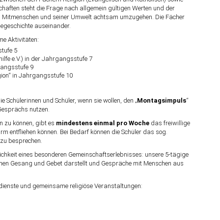
chaften steht die Frage nach allgemein gültigen Werten und der
nen Mitmenschen und seiner Umwelt achtsam umzugehen. Die Fächer
iegeschichte auseinander.
 Aktivitäten:
tufe 5
lfe e.V.) in der Jahrgangsstufe 7
angsstufe 9
ion“ in Jahrgangsstufe 10
e Schülerinnen und Schüler, wenn sie wollen, den „
Montagsimpuls
“
 Gesprächs nutzen.
n zu können, gibt es
mindestens einmal pro Woche
das freiwillige
ärm entfliehen können. Bei Bedarf können die Schüler das sog.
 zu besprechen.
lichkeit eines besonderen Gemeinschaftserlebnisses: unsere 5-tägige
samen Gesang und Gebet darstellt und Gespräche mit Menschen aus
ienste und gemeinsame religiöse Veranstaltungen: