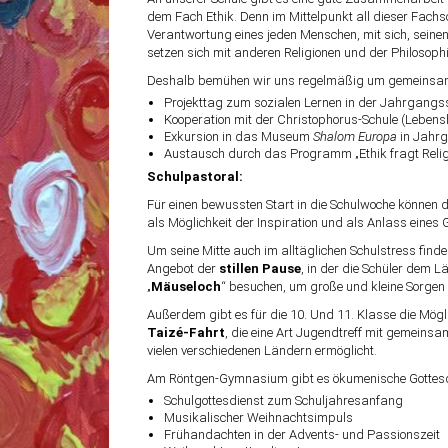
dem Fach Ethik. Denn im Mittelpunkt all dieser Fachs
Verantwortung eines jeden Menschen, mit sich, sei
setzen sich mit anderen Religionen und der Philosoph
Deshalb bemühen wir uns regelmäßig um gemeinsame
Projekttag zum sozialen Lernen in der Jahrgangss
Kooperation mit der Christophorus-Schule (Lebenshi
Exkursion in das Museum
Shalom Europa
in Jahrg
Austausch durch das Programm „Ethik fragt Relig
Schulpastoral:
Für einen bewussten Start in die Schulwoche können di
als Möglichkeit der Inspiration und als Anlass eines
Um seine Mitte auch im alltäglichen Schulstress finde
Angebot der
stillen Pause
, in der die Schüler dem L
„
Mäuseloch
“ besuchen, um große und kleine Sorgen
Außerdem gibt es für die 10. Und 11. Klasse die Mög
Taizé-Fahrt
, die eine Art Jugendtreff mit gemein
vielen verschiedenen Ländern ermöglicht.
Am Röntgen-Gymnasium gibt es ökumenische Gottesd
Schulgottesdienst zum Schuljahresanfang
Musikalischer Weihnachtsimpuls
Frühandachten in der Advents- und Passionszeit