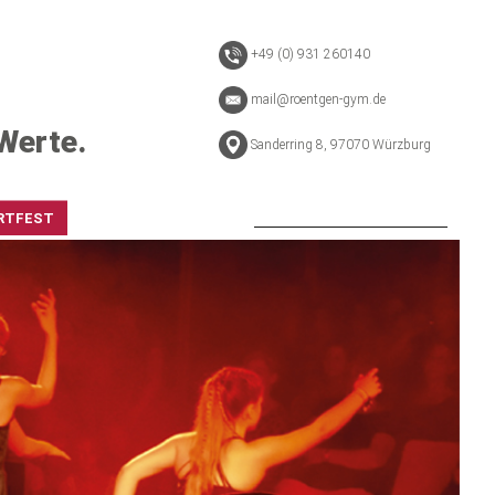
+49 (0) 931 260140
mail@roentgen-gym.de
Werte.
Sanderring 8, 97070 Würzburg
RTFEST