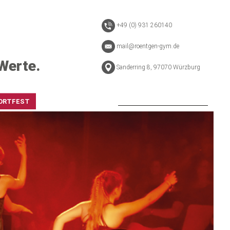
+49 (0) 931 260140
mail@roentgen-gym.de
Werte.
Sanderring 8, 97070 Würzburg
ORTFEST