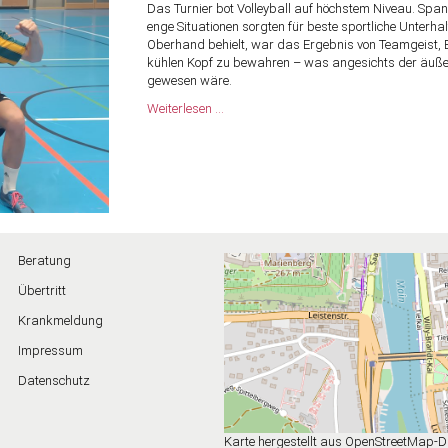
Das Turnier bot Volleyball auf höchstem Niveau. Spa
enge Situationen sorgten für beste sportliche Unter
Oberhand behielt, war das Ergebnis von Teamgeist, 
kühlen Kopf zu bewahren – was angesichts der äuße
gewesen wäre.
Dreifach-
Weiterlesen …
Triumph
trotz
Tropenklima:
Lehrervolleyballteam
des
Röntgen-
Gymnasiums
holt
Beratung
erneut
die
Übertritt
Bayerische
Krankmeldung
Meisterschaft
Impressum
Datenschutz
Karte hergestellt aus OpenStreetMap-D