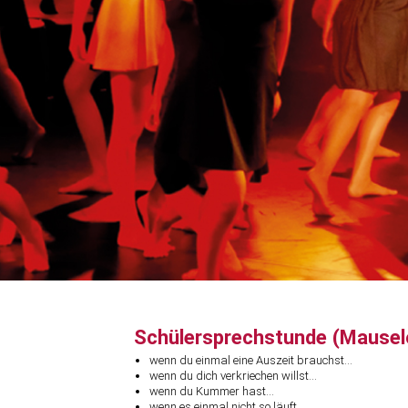
Schülersprechstunde (Mausel
wenn du einmal eine Auszeit brauchst…
wenn du dich verkriechen willst…
wenn du Kummer hast…
wenn es einmal nicht so läuft…