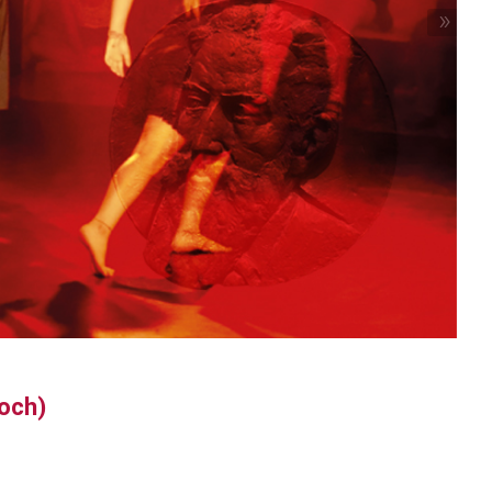
»
och)