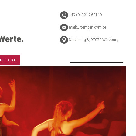
+49 (0) 931 260140
mail@roentgen-gym.de
Werte.
Sanderring 8, 97070 Würzburg
ORTFEST