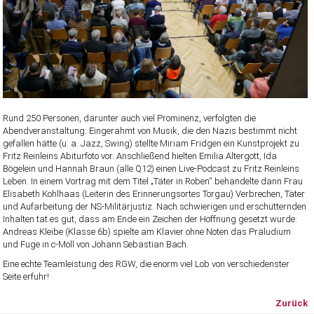
Rund 250 Personen, darunter auch viel Prominenz, verfolgten die
Abendveranstaltung: Eingerahmt von Musik, die den Nazis bestimmt nicht
gefallen hätte (u. a. Jazz, Swing) stellte Miriam Fridgen ein Kunstprojekt zu
Fritz Reinleins Abiturfoto vor. Anschließend hielten Emilia Altergott, Ida
Bögelein und Hannah Braun (alle Q12) einen Live-Podcast zu Fritz Reinleins
Leben. In einem Vortrag mit dem Titel „Täter in Roben“ behandelte dann Frau
Elisabeth Kohlhaas (Leiterin des Erinnerungsortes Torgau) Verbrechen, Täter
und Aufarbeitung der NS-Militärjustiz. Nach schwierigen und erschütternden
Inhalten tat es gut, dass am Ende ein Zeichen der Hoffnung gesetzt wurde:
Andreas Kleibe (Klasse 6b) spielte am Klavier ohne Noten das Präludium
und Fuge in c-Moll von Johann Sebastian Bach.
Eine echte Teamleistung des RGW, die enorm viel Lob von verschiedenster
Seite erfuhr!
Zurück