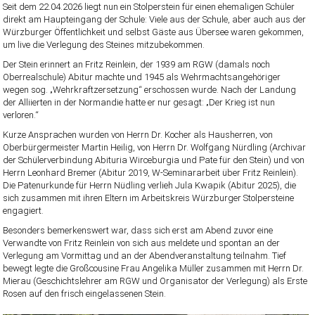
Seit dem 22.04.2026 liegt nun ein Stolperstein für einen ehemaligen Schüler
direkt am Haupteingang der Schule: Viele aus der Schule, aber auch aus der
Würzburger Öffentlichkeit und selbst Gäste aus Übersee waren gekommen,
um live die Verlegung des Steines mitzubekommen.
Der Stein erinnert an Fritz Reinlein, der 1939 am RGW (damals noch
Oberrealschule) Abitur machte und 1945 als Wehrmachtsangehöriger
wegen sog. „Wehrkraftzersetzung“ erschossen wurde. Nach der Landung
der Alliierten in der Normandie hatte er nur gesagt: „Der Krieg ist nun
verloren.“
Kurze Ansprachen wurden von Herrn Dr. Kocher als Hausherren, von
Oberbürgermeister Martin Heilig, von Herrn Dr. Wolfgang Nürdling (Archivar
der Schülerverbindung Abituria Wirceburgia und Pate für den Stein) und von
Herrn Leonhard Bremer (Abitur 2019, W-Seminararbeit über Fritz Reinlein).
Die Patenurkunde für Herrn Nüdling verlieh Jula Kwapik (Abitur 2025), die
sich zusammen mit ihren Eltern im Arbeitskreis Würzburger Stolpersteine
engagiert.
Besonders bemerkenswert war, dass sich erst am Abend zuvor eine
Verwandte von Fritz Reinlein von sich aus meldete und spontan an der
Verlegung am Vormittag und an der Abendveranstaltung teilnahm. Tief
bewegt legte die Großcousine Frau Angelika Müller zusammen mit Herrn Dr.
Mierau (Geschichtslehrer am RGW und Organisator der Verlegung) als Erste
Rosen auf den frisch eingelassenen Stein.