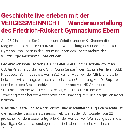
Geschichte live erleben mit der
VERGISSMEINNICHT – Wanderausstellung
des Friedrich-Rückert Gymnasiums Ebern
Am 25.9 hatten die Schülerinnen und Schüler unserer 9. Klassen die
Möglichkeit die VERGISSMEINNICHT – Ausstellung des Friedrich-Rückert-
Gymnasiums Ebern in den Räumlichkeiten des Staatsarchivs der
Würzburger Residenz zu besichtigen.
Begleitet von Ihren Lehrern (StD Dr. Peter Mierau, StD Gabriele Wollman,
OStRin Kristina Jordan und StRin Sonja Senger), dem Schulleiter Herrn OStD
Klauspeter Schmidt sowie Herrn StD Rainer Hubl von der MB Dienststelle
bekamen wir anfangs eine sehr anschauliche Einführung von Dr. Rupprecht,
dem Leiter des Staatsarchivs, der uns anhand von NS-Akten des
Staatsarchivs die Arbeit eines Archivs, von Historikern und die
Schwierigkeiten bei der Arbeit bzw. dem Umgang mit Originalquellen näher
brachte.
Was die Ausstellung so eindrucksvoll und erschütternd zugleich machte, ist
die Tatsache, dass sie sich ausschließlich mit den Schicksalen von 22
jüdischen Kindern beschäftig. Alle Kinder wurden von Würzburg aus in die
jeweiligen Konzentrationslager deportiert, aber nur sechs von ihnen