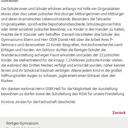
überlebten.
Die Schülerinnen und Schüler erfuhren anfangs mit Hilfe von Originalakten
etwas über das Leben jüdischer Würzburger Mitbürgerinnen und Mitbürger
und deren dramatischen Lebensumstände. Besonders die Tatsache
Originalquellen, sprich echte Deportationsbescheide, Schulzeugnisse Fotos
oder Akten einzelner jüdischer Bewohner, v.a. Kinder in den Händen zu halten,
machte die 9. Klässler sehr betroffen. Danach berichteten drei Schüler des
Gymnasiums Ebern und Herr OStR Daniel Heß über die Arbeit ihres P-
Seminars und die einzelnen 22 Kinder-Biografien, ihre Archivrecherche samt
Erfolgen und Hürden. Am Schluss durften die Röntgen-Schüler die
Wanderausstellung auf eigen Faust erkunden und jedes der 22 jüdischen
Kinder, die stellvertretend für die knapp 1,2 Millionen jüdische Kinder stehen,
die während des Dritten Reiches verfolgt und ermordet wurden, näher kennen
lernen und ihr Schicksal hautnah verfolgen. Alleine jedem Kind in die großen
hoffnungsvollen Augen zu schauen, jagte einem einen Schauer über den
Rücken.
Wir danken nochmal Herrn OStR Heß für die Möglichkeit der Ausstellung
beiwohnen zu dürfen sowie der Schulleitung des RGW für unsere Freistellung.
Kristina Jordan für die Fachschaft Geschichte
Zurück
Röntgen-Gymnasium