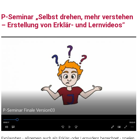
P-Seminar „Selbst drehen, mehr verstehen
– Erstellung von Erklär- und Lernvideos“
Explainities - allgemein auch als Erklär- oder Lernvideos bezeichnet - spielen