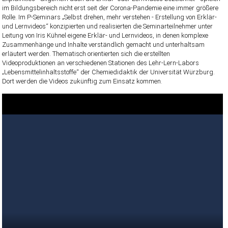
im Bildungsbereich nicht erst seit der Corona-Pandemie eine immer größere
Rolle. Im P-Seminars „Selbst drehen, mehr verstehen - Erstellung von Erklär-
und Lernvideos“ konzipierten und realisierten die Seminarteilnehmer unter
Leitung von Iris Kühnel eigene Erklär- und Lernvideos, in denen komplexe
Zusammenhänge und Inhalte verständlich gemacht und unterhaltsam
erläutert werden. Thematisch orientierten sich die erstellten
Videoproduktionen an verschiedenen Stationen des Lehr-Lern-Labors
„Lebensmittelinhaltsstoffe“ der Chemiedidaktik der Universität Würzburg.
Dort werden die Videos zukünftig zum Einsatz kommen.