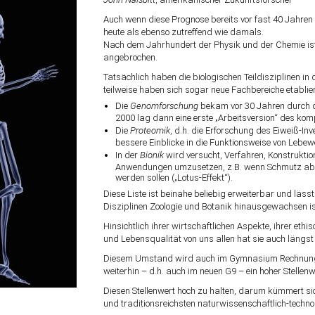
Auch wenn diese Prognose bereits vor fast 40 Jahren 
heute als ebenso zutreffend wie damals.
Nach dem Jahrhundert der Physik und der Chemie ist
angebrochen.
Tatsächlich haben die biologischen Teildisziplinen in
teilweise haben sich sogar neue Fachbereiche etablier
Die
Genomforschung
bekam vor 30 Jahren durch 
2000 lag dann eine erste „Arbeitsversion“ des kom
Die
Proteomik
, d.h. die Erforschung des Eiweiß-In
bessere Einblicke in die Funktionsweise von Lebe
In der
Bionik
wird versucht, Verfahren, Konstruktio
Anwendungen umzusetzen, z.B. wenn Schmutz abwe
werden sollen („Lotus-Effekt“).
Diese Liste ist beinahe beliebig erweiterbar und lässt
Disziplinen Zoologie und Botanik hinausgewachsen is
Hinsichtlich ihrer wirtschaftlichen Aspekte, ihrer eth
und Lebensqualität von uns allen hat sie auch längst
Diesem Umstand wird auch im Gymnasium Rechnung g
weiterhin – d.h. auch im neuen G9 – ein hoher Stellen
Diesen Stellenwert hoch zu halten, darum kümmert si
und traditionsreichsten naturwissenschaftlich-tec