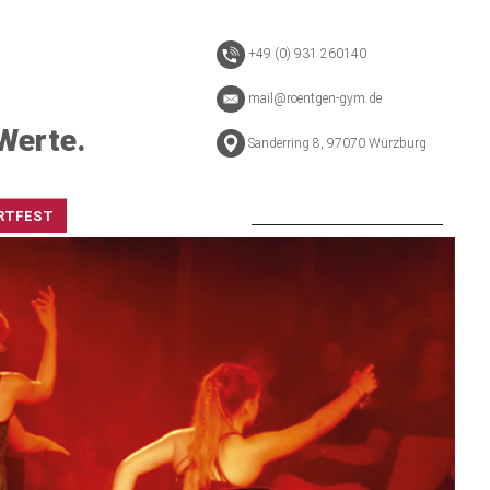
+49 (0) 931 260140
mail@roentgen-gym.de
Werte.
Sanderring 8, 97070 Würzburg
RTFEST