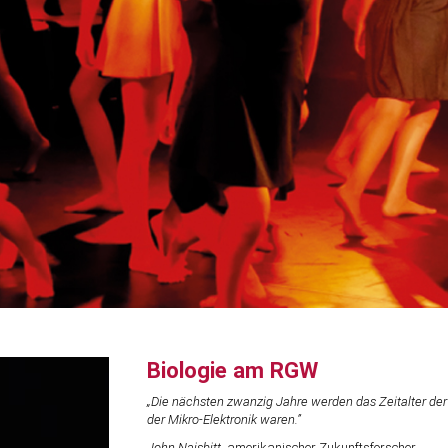
Biologie am RGW
„Die nächsten zwanzig Jahre werden das Zeitalter der B
der Mikro-Elektronik waren.”
John Naisbitt
, amerikanischer Zukunftsforscher