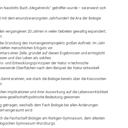
in Naisbitts Buch „Megatrends“ getroffen wurde – sie erweist sich
 mit dem einundzwanzigsten Jahrhundert die Ära der Biologie
 den vergangenen 20 Jahren in vielen Gebieten gewaltig expandiert,
t:
die Gründung des Humangenomprojekts großen Auftrieb. Im Jahr
pletten menschlichen Erbguts vor.
ventars einer Zelle, gründet auf diesen Ergebnissen und ermöglicht
wesen und das Leben als solches.
ns- und Entwicklungsprinzipien der Natur in technische
isende Oberflächen nach dem Beispiel der Natur entwickelt
 damit erahnen, wie stark die Biologie bereits über die klassischen
t.
ischen Implikationen und ihrer Auswirkung auf die Lebenswirklichkeit
 eine gesellschaftspolitische Bedeutung gewonnen.
etragen, weshalb dem Fach Biologie bei allen Änderungen
wert eingeräumt wird.
ch die
Fachschaft Biologie
am Röntgen-Gymnasium, dem ältesten
hnologischen Gymnasium Würzburgs.