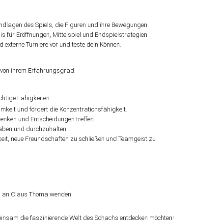
undlagen des Spiels, die Figuren und ihre Bewegungen.
nis für Eröffnungen, Mittelspiel und Endspielstrategien.
nd externe Turniere vor und teste dein Können.
 von ihrem Erfahrungsgrad.
chtige Fähigkeiten:
mkeit und fördert die Konzentrationsfähigkeit.
denken und Entscheidungen treffen.
haben und durchzuhalten.
hkeit, neue Freundschaften zu schließen und Teamgeist zu
ch an Claus Thoma wenden:
gemeinsam die faszinierende Welt des Schachs entdecken möchten!