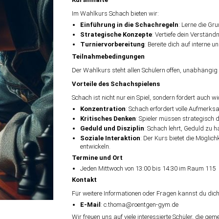
Im Wahlkurs Schach bieten wir:
Einführung in die Schachregeln
: Lerne die Gr
Strategische Konzepte
: Vertiefe dein Verständ
Turniervorbereitung
: Bereite dich auf interne u
Teilnahmebedingungen
Der Wahlkurs steht allen Schülern offen, unabhängig
Vorteile des Schachspielens
Schach ist nicht nur ein Spiel, sondern fördert auch wi
Konzentration
: Schach erfordert volle Aufmerksa
Kritisches Denken
: Spieler müssen strategisch 
Geduld und Disziplin
: Schach lehrt, Geduld zu 
Soziale Interaktion
: Der Kurs bietet die Möglic
entwickeln.
Termine und Ort
Jeden Mittwoch von 13:00 bis 14:30 im Raum 115
Kontakt
Für weitere Informationen oder Fragen kannst du di
E-Mail
: c.thoma@roentgen-gym.de
Wir freuen uns auf viele interessierte Schüler, die 