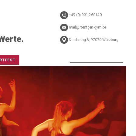
+49 (0) 931 260140
mail@roentgen-gym.de
Werte.
Sanderring 8, 97070 Würzburg
RTFEST