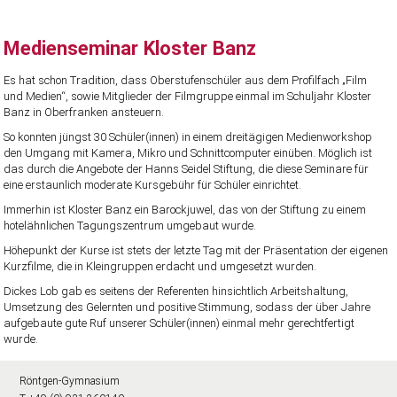
Medienseminar Kloster Banz
Es hat schon Tradition, dass Oberstufenschüler aus dem Profilfach „Film
und Medien“, sowie Mitglieder der Filmgruppe einmal im Schuljahr Kloster
Banz in Oberfranken ansteuern.
So konnten jüngst 30 Schüler(innen) in einem dreitägigen Medienworkshop
den Umgang mit Kamera, Mikro und Schnittcomputer einüben. Möglich ist
das durch die Angebote der Hanns Seidel Stiftung, die diese Seminare für
eine erstaunlich moderate Kursgebühr für Schüler einrichtet.
Immerhin ist Kloster Banz ein Barockjuwel, das von der Stiftung zu einem
hotelähnlichen Tagungszentrum umgebaut wurde.
Höhepunkt der Kurse ist stets der letzte Tag mit der Präsentation der eigenen
Kurzfilme, die in Kleingruppen erdacht und umgesetzt wurden.
Dickes Lob gab es seitens der Referenten hinsichtlich Arbeitshaltung,
Umsetzung des Gelernten und positive Stimmung, sodass der über Jahre
aufgebaute gute Ruf unserer Schüler(innen) einmal mehr gerechtfertigt
wurde.
Röntgen-Gymnasium