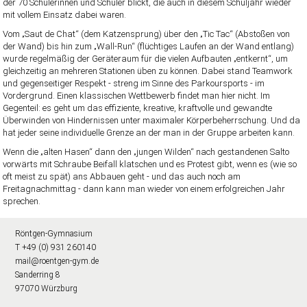
der 70 Schülerinnen und Schüler blickt, die auch in diesem Schuljahr wieder
mit vollem Einsatz dabei waren.
Vom „Saut de Chat“ (dem Katzensprung) über den „Tic Tac“ (Abstoßen von
der Wand) bis hin zum „Wall-Run“ (flüchtiges Laufen an der Wand entlang)
wurde regelmäßig der Geräteraum für die vielen Aufbauten „entkernt“, um
gleichzeitig an mehreren Stationen üben zu können. Dabei stand Teamwork
und gegenseitiger Respekt - streng im Sinne des Parkoursports - im
Vordergrund. Einen klassischen Wettbewerb findet man hier nicht. Im
Gegenteil: es geht um das effiziente, kreative, kraftvolle und gewandte
Überwinden von Hindernissen unter maximaler Körperbeherrschung. Und da
hat jeder seine individuelle Grenze an der man in der Gruppe arbeiten kann.
Wenn die „alten Hasen“ dann den „jungen Wilden“ nach gestandenen Salto
vorwärts mit Schraube Beifall klatschen und es Protest gibt, wenn es (wie so
oft meist zu spät) ans Abbauen geht - und das auch noch am
Freitagnachmittag - dann kann man wieder von einem erfolgreichen Jahr
sprechen.
Röntgen-Gymnasium
T +49 (0) 931 260140
mail@roentgen-gym.de
Sanderring 8
97070 Würzburg