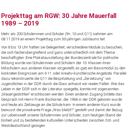
Projekttag am RGW: 30 Jahre Mauerfall
1989 – 2019
Mehr als 200 Schülerinnen und Schüler (9+, 10 und Q11) nahmen am
08.11.2019 an einem Projekttag zum 30-jährigen Jubiläums teil.
Von 8 bis 13 Uhr hatten sie Gelegenheit, verschiedene Module zu besuchen,
die sich fächerübergreifend und ganz unterschiedlich mit dem Thema
beschäftigten: Eine Plakatausstellung der Bundeszentrale für politische
Bildung wurde von Schülerinnen und Schülern der 10. Klassen ihren
Mitschülern aus anderen Klassen vorgestellt, es gab ein Basismodul zu den
konkreten Ereignissen am 9.11. oder kreativ-künstlerische Angebote. Parallel
dazu rekonstruierte die Q11 die Bespitzelung und „Zersetzung“ von
Jugendlichen in der DDR durch die Stasi anhand von realen Fällen. Wie das
Leben in der DDR sich in der Literatur spiegelte, konnte mit sogenannten
„Mauergedichten“ erschlossen werden. Einen anderen Zugang bildete das
Gespräch mit Herrn Frank Bschorner, der 1966 in der DDR geboren wurde
und heute als Zeitzeuge an die Schule kam. In einem anderen Kurs wurde
bewusst die provokante Frage „Was bleibt?“ gestellt und damit der Bezug
zur Lebenswelt unserer Schülerinnen und Schüler, zum heutigen Stand der
Einheit und zu bestehenden kulturellen Unterschieden zwischen Ost- und
Westdeutschland gezogen.