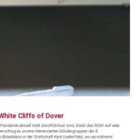
»
hite Cliffs of Dover
andemie aktuell nicht durchführbar sind, blickt das RGW auf viele
rschlug es unsere interessierten Schülergruppen der 8.
en
Broadstairs
in der Grafschaft
Kent
(siehe Foto), wo sie während