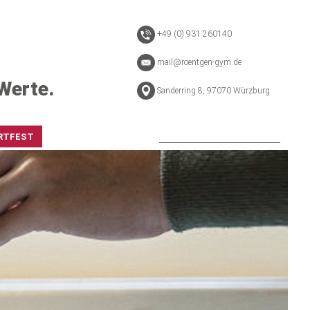
+49 (0) 931 260140
mail@roentgen-gym.de
Werte.
Sanderring 8, 97070 Würzburg
RTFEST