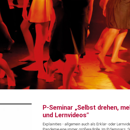
P-Seminar „Selbst drehen, meh
und Lernvideos“
Explainities - allgemein auch als Erklär- oder Lernvid
Pandemie eine immer größere Rolle. Im P-Seminars „Se