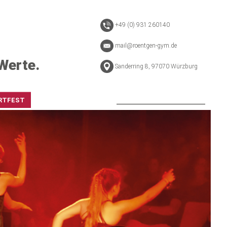
+49 (0) 931 260140
mail@roentgen-gym.de
Werte.
Sanderring 8, 97070 Würzburg
RTFEST