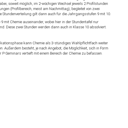
bei, soweit möglich, im 2-wöchigen Wechsel jeweils 2 Profilstunden
en (Profilbereich, meist am Nachmittag), begleitet von zwei
 Stundenverteilung gilt dann auch für die Jahrgangsstufen 9 mit 10.
 9 mit Chemie auseinander, wobei hier in der Stundentafel nur
ind. Diese zwei Stunden werden dann auch in Klasse 10 absolviert.
fikationsphase kann Chemie als 3-stündiges Wahlpflichtfach weiter
n. Außerdem besteht, je nach Angebot, die Möglichkeit, sich in Form
r P-Seminars vertieft mit einem Bereich der Chemie zu befassen.