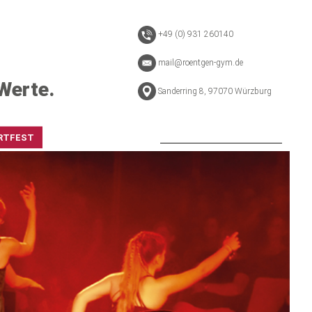
+49 (0) 931 260140
mail@roentgen-gym.de
Werte.
Sanderring 8, 97070 Würzburg
RTFEST