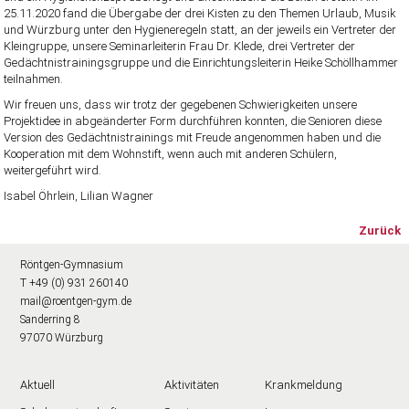
25.11.2020 fand die Übergabe der drei Kisten zu den Themen Urlaub, Musik
und Würzburg unter den Hygieneregeln statt, an der jeweils ein Vertreter der
Kleingruppe, unsere Seminarleiterin Frau Dr. Klede, drei Vertreter der
Gedächtnistrainingsgruppe und die Einrichtungsleiterin Heike Schöllhammer
teilnahmen.
Wir freuen uns, dass wir trotz der gegebenen Schwierigkeiten unsere
Projektidee in abgeänderter Form durchführen konnten, die Senioren diese
Version des Gedächtnistrainings mit Freude angenommen haben und die
Kooperation mit dem Wohnstift, wenn auch mit anderen Schülern,
weitergeführt wird.
Isabel Öhrlein, Lilian Wagner
Zurück
Röntgen-Gymnasium
T +49 (0) 931 260140
mail@roentgen-gym.de
Sanderring 8
97070 Würzburg
Aktuell
Aktivitäten
Krankmeldung