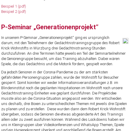
Beispiel 1 (pdf)
Beispiel 2 (pdf)
P-Seminar „Generationenprojekt“
In unserem P-Seminar „Generationenprojekt“ ging es ursprünglich
darum, mit den Teilnehmern der Gedächtnistrainingsgruppe des Robert
Krick-Wohnstifts in Würzburg drei Gedächtnistraining-Stunden
durchzuführen. An drei Terminen hätte jeweils ein Teil der Seminarteilnehmer
die Seniorengruppe besucht, um das Training abzuhalten. Dabei wären
Spiele, die das Gedächtnis und die Motorik fördern, gespielt worden.
Da jedoch Senioren in der Corona-Pandemie zu der am stärksten
gefährdeten Personengruppe zählen, wurde der Wohnstift für Besucher
gesperrt. Somit konnten wir weder Informationsveranstaltungen z.B. im
Blindeninstitut noch die geplanten Hospitationen im Wohnstift noch unsere
Gedächtnistraining-Einheiten wie geplant durchführen. Die Projektidee
musste also an die Corona-Situation angepasst werden. Wir entschieden
uns deshalb, drei Boxen zu unterschiedlichen Themen mit jeweils drei Spielen
zu planen und zu erstellen. Diese wurden dann dem Robert Krick-Wohnstift
übergeben, sodass die Senioren die etwas abgeänderte Art des Trainings
allein oder zu zweit ausführen können. Während des Lockdowns haben wir
uns in Kleingruppen über Videokonferenzen und WhatsApp Themen, Spiele
und ein Hygienekonzept überlegt und anschließend die Boxen erstellt. Am