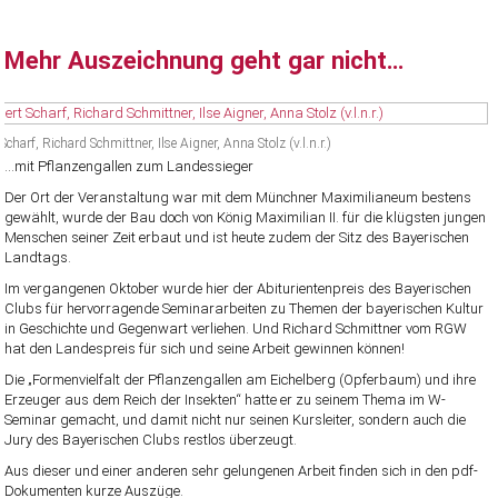
Mehr Auszeichnung geht gar nicht…
 Scharf, Richard Schmittner, Ilse Aigner, Anna Stolz (v.l.n.r.)
…mit Pflanzengallen zum Landessieger
Der Ort der Veranstaltung war mit dem Münchner Maximilianeum bestens
gewählt, wurde der Bau doch von König Maximilian II. für die klügsten jungen
Menschen seiner Zeit erbaut und ist heute zudem der Sitz des Bayerischen
Landtags.
Im vergangenen Oktober wurde hier der Abiturientenpreis des Bayerischen
Clubs für hervorragende Seminararbeiten zu Themen der bayerischen Kultur
in Geschichte und Gegenwart verliehen. Und Richard Schmittner vom RGW
hat den Landespreis für sich und seine Arbeit gewinnen können!
Die „Formenvielfalt der Pflanzengallen am Eichelberg (Opferbaum) und ihre
Erzeuger aus dem Reich der Insekten“ hatte er zu seinem Thema im W-
Seminar gemacht, und damit nicht nur seinen Kursleiter, sondern auch die
Jury des Bayerischen Clubs restlos überzeugt.
Aus dieser und einer anderen sehr gelungenen Arbeit finden sich in den pdf-
Dokumenten kurze Auszüge.