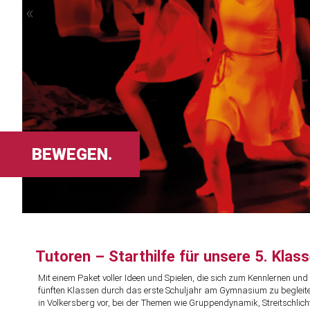
«
BEWEGEN.
Tutoren – Starthilfe für unsere 5. Klas
Mit einem Paket voller Ideen und Spielen, die sich zum Kennlernen und
fünften Klassen durch das erste Schuljahr am Gymnasium zu begleiten
in Volkersberg vor, bei der Themen wie Gruppendynamik, Streitschli