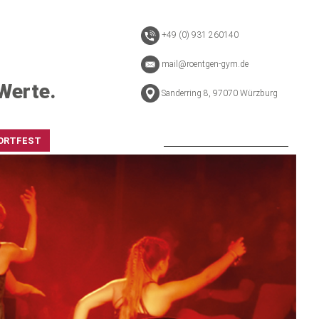
+49 (0) 931 260140
mail@roentgen-gym.de
Werte.
Sanderring 8, 97070 Würzburg
ORTFEST