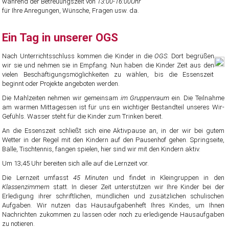
während der Betreuungszeit von
13:00-16:00Uhr
für Ihre Anregungen, Wünsche, Fragen usw. da.
Ein Tag in unserer OGS
Nach Unterrichtsschluss kommen die Kinder in die
OGS
. Dort begrüßen
wir sie und nehmen sie in Empfang. Nun haben die Kinder Zeit aus den
vielen Beschäftigungsmöglichkeiten zu wählen, bis die Essenszeit
beginnt oder Projekte angeboten werden.
Die Mahlzeiten nehmen wir gemeinsam
im Gruppenraum
ein. Die Teilnahme
am warmen Mittagessen ist für uns ein wichtiger Bestandteil unseres Wir-
Gefühls. Wasser steht für die Kinder zum Trinken bereit.
An die Essenszeit schließt sich eine Aktivpause an, in der wir bei gutem
Wetter in der Regel mit den Kindern auf den Pausenhof gehen. Springseite,
Bälle, Tischtennis, fangen spielen, hier sind wir mit den Kindern aktiv.
Um 13;45 Uhr bereiten sich alle auf die Lernzeit vor.
Die Lernzeit umfasst
45 Minuten
und findet in Kleingruppen in den
Klassenzimmern
statt. In dieser Zeit unterstützen wir Ihre Kinder bei der
Erledigung ihrer schriftlichen, mündlichen und zusätzlichen schulischen
Aufgaben. Wir nutzen das Hausaufgabenheft Ihres Kindes, um Ihnen
Nachrichten zukommen zu lassen oder noch zu erledigende Hausaufgaben
zu notieren.