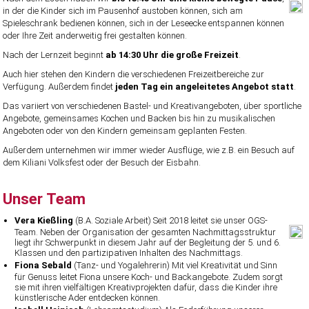
in der die Kinder sich im Pausenhof austoben können, sich am
Spieleschrank bedienen können, sich in der Leseecke entspannen können
oder Ihre Zeit anderweitig frei gestalten können.
Nach der Lernzeit beginnt
ab 14:30 Uhr die große Freizeit
.
Auch hier stehen den Kindern die verschiedenen Freizeitbereiche zur
Verfügung. Außerdem findet
jeden Tag ein angeleitetes Angebot statt
.
Das variiert von verschiedenen Bastel- und Kreativangeboten, über sportliche
Angebote, gemeinsames Kochen und Backen bis hin zu musikalischen
Angeboten oder von den Kindern gemeinsam geplanten Festen.
Außerdem unternehmen wir immer wieder Ausflüge, wie z.B. ein Besuch auf
dem Kiliani Volksfest oder der Besuch der Eisbahn.
Unser Team
Vera Kießling
(B.A. Soziale Arbeit) Seit 2018 leitet sie unser OGS-
Team. Neben der Organisation der gesamten Nachmittagsstruktur
liegt ihr Schwerpunkt in diesem Jahr auf der Begleitung der 5. und 6.
Klassen und den partizipativen Inhalten des Nachmittags.
Fiona Sebald
(Tanz- und Yogalehrerin) Mit viel Kreativität und Sinn
für Genuss leitet Fiona unsere Koch- und Backangebote. Zudem sorgt
sie mit ihren vielfältigen Kreativprojekten dafür, dass die Kinder ihre
künstlerische Ader entdecken können.