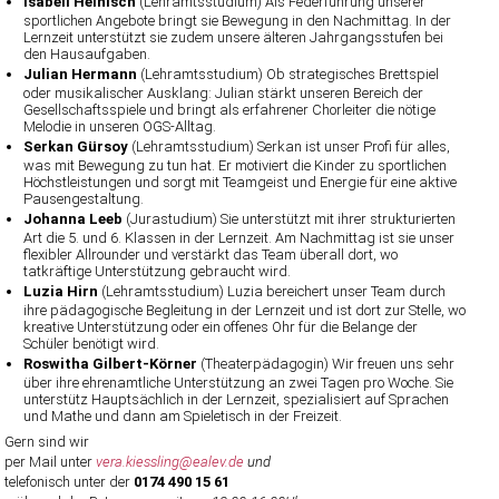
Isabell Heinisch
(Lehramtsstudium) Als Federführung unserer
sportlichen Angebote bringt sie Bewegung in den Nachmittag. In der
Lernzeit unterstützt sie zudem unsere älteren Jahrgangsstufen bei
den Hausaufgaben.
Julian Hermann
(Lehramtsstudium) Ob strategisches Brettspiel
oder musikalischer Ausklang: Julian stärkt unseren Bereich der
Gesellschaftsspiele und bringt als erfahrener Chorleiter die nötige
Melodie in unseren OGS-Alltag.
Serkan Gürsoy
(Lehramtsstudium) Serkan ist unser Profi für alles,
was mit Bewegung zu tun hat. Er motiviert die Kinder zu sportlichen
Höchstleistungen und sorgt mit Teamgeist und Energie für eine aktive
Pausengestaltung.
Johanna Leeb
(Jurastudium) Sie unterstützt mit ihrer strukturierten
Art die 5. und 6. Klassen in der Lernzeit. Am Nachmittag ist sie unser
flexibler Allrounder und verstärkt das Team überall dort, wo
tatkräftige Unterstützung gebraucht wird.
Luzia Hirn
(Lehramtsstudium) Luzia bereichert unser Team durch
ihre pädagogische Begleitung in der Lernzeit und ist dort zur Stelle, wo
kreative Unterstützung oder ein offenes Ohr für die Belange der
Schüler benötigt wird.
Roswitha Gilbert-Körner
(Theaterpädagogin) Wir freuen uns sehr
über ihre ehrenamtliche Unterstützung an zwei Tagen pro Woche. Sie
unterstütz Hauptsächlich in der Lernzeit, spezialisiert auf Sprachen
und Mathe und dann am Spieletisch in der Freizeit.
Gern sind wir
per Mail unter
vera.kiessling@ealev.de
und
telefonisch unter der
0174 490 15 61